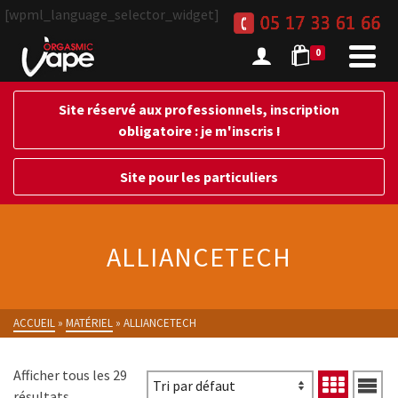
[wpml_language_selector_widget]
0
Site réservé aux professionnels, inscription
obligatoire : je m'inscris !
Site pour les particuliers
ALLIANCETECH
ACCUEIL
»
MATÉRIEL
»
ALLIANCETECH
Afficher tous les 29
résultats