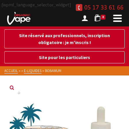
[wpml_language_selector_widget]
0
Site réservé aux professionnels, inscription
obligatoire : je m'inscris !
Site pour les particuliers
ACCUEIL
»
»
E-LIQUIDES
»
BOBAWUM