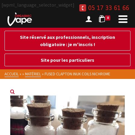
[wpml_language_selector_widget]
0
Site réservé aux professionnels, inscription
obligatoire : je m'inscris !
Site pour les particuliers
ACCUEIL
»
»
MATÉRIEL
»
FUSED CLAPTON INUK COILS NICHROME